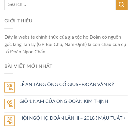
GIỚI THIỆU
Đây là website chính thức của gia tộc họ Đoàn có nguồn
gốc làng Tân Lý (GP Bùi Chu, Nam Định) là con cháu của cụ
tổ Đoàn Ngọc Chấn.
BÀI VIẾT MỚI NHẤT
LỄ AN TÁNG ÔNG CỐ GIUSE ĐOÀN VĂN KÝ
28
Th6
GIỖ 1 NĂM CỦA ÔNG ĐOÀN KIM THỊNH
05
Th6
HỘI NGỘ HỌ ĐOÀN LẦN III – 2018 ( MẬU TUẤT )
30
Th4