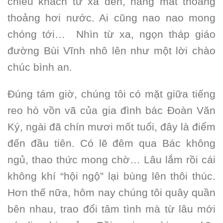
chiều khách từ xa đến, nắng mát thoang
thoảng hơi nước. Ai cũng nao nao mong
chóng tới… Nhìn từ xa, ngọn tháp giáo
đường Bùi Vĩnh nhô lên như một lời chào
chúc bình an.
Đúng tám giờ, chúng tôi có mặt giữa tiếng
reo hò vồn vã của gia đình bác Đoàn Văn
Ký, ngài đã chín mươi mốt tuổi, đây là điểm
đến đầu tiên. Có lẽ đêm qua Bác không
ngủ, thao thức mong chờ… Lâu lắm rồi cái
không khí “hội ngộ” lại bùng lên thôi thúc.
Hơn thế nữa, hôm nay chúng tôi quây quần
bên nhau, trao đổi tâm tình mà từ lâu mới