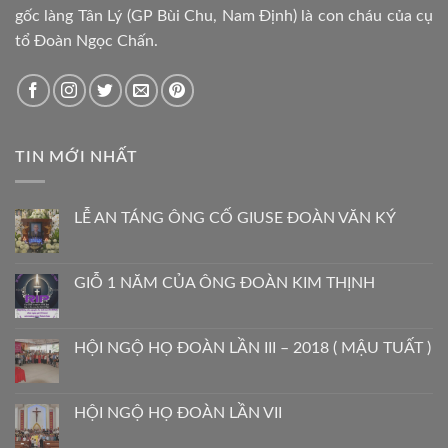
gốc làng Tân Lý (GP Bùi Chu, Nam Định) là con cháu của cụ
tổ Đoàn Ngọc Chấn.
TIN MỚI NHẤT
LỄ AN TÁNG ÔNG CỐ GIUSE ĐOÀN VĂN KÝ
GIỖ 1 NĂM CỦA ÔNG ĐOÀN KIM THỊNH
HỘI NGỘ HỌ ĐOÀN LẦN III – 2018 ( MẬU TUẤT )
HỘI NGỘ HỌ ĐOÀN LẦN VII