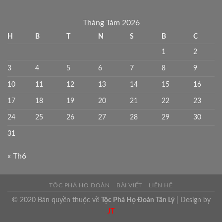
Tháng Tám 2026
H
B
T
N
S
B
C
1
2
3
4
5
6
7
8
9
10
11
12
13
14
15
16
17
18
19
20
21
22
23
24
25
26
27
28
29
30
31
« Th6
TỘC PHẢ HỌ ĐOÀN
BÀI VIẾT
LIÊN HỆ
© 2020 Bản quyền thuộc về
Tộc Phả Họ Đoàn Tân Lý
| Design by
JT