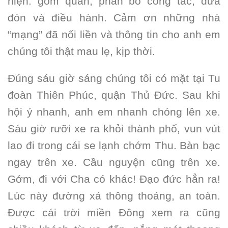
hiện: gom quân, phân bổ công tác, đưa
đón và điều hành. Cảm ơn những nhà
“mạng” đã nối liền và thông tin cho anh em
chúng tôi thật mau lẹ, kịp thời.
Đúng sáu giờ sáng chúng tôi có mặt tại Tu
đoàn Thiên Phúc, quận Thủ Đức. Sau khi
hội ý nhanh, anh em nhanh chóng lên xe.
Sáu giờ rưỡi xe ra khỏi thành phố, vun vút
lao đi trong cái se lạnh chớm Thu. Bàn bạc
ngay trên xe. Cầu nguyện cũng trên xe.
Gớm, đi với Cha có khác! Đạo đức hẳn ra!
Lúc này đường xá thông thoáng, an toàn.
Được cái trời miền Đông xem ra cũng