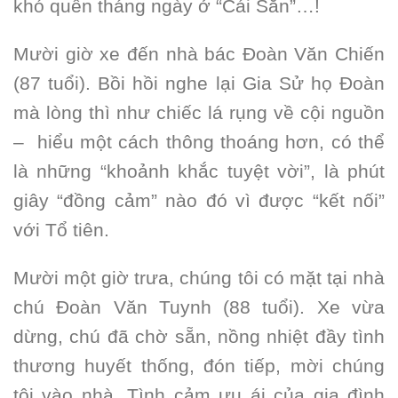
khó quên tháng ngày ở “Cái Sắn”…!
Mười giờ xe đến nhà bác Đoàn Văn Chiến
(87 tuổi). Bồi hồi nghe lại Gia Sử họ Đoàn
mà lòng thì như chiếc lá rụng về cội nguồn
– hiểu một cách thông thoáng hơn, có thể
là những “khoảnh khắc tuyệt vời”, là phút
giây “đồng cảm” nào đó vì được “kết nối”
với Tổ tiên.
Mười một giờ trưa, chúng tôi có mặt tại nhà
chú Đoàn Văn Tuynh (88 tuổi). Xe vừa
dừng, chú đã chờ sẵn, nồng nhiệt đầy tình
thương huyết thống, đón tiếp, mời chúng
tôi vào nhà. Tình cảm ưu ái của gia đình