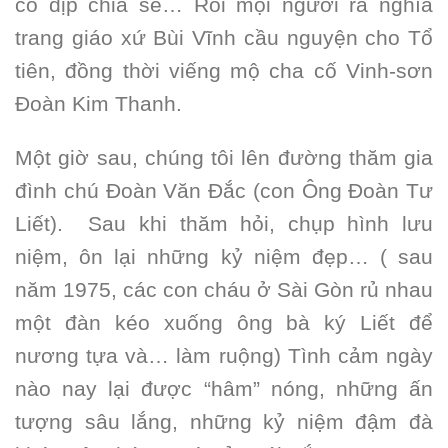
có dịp chia sẻ… Rồi mọi người ra nghĩa
trang giáo xứ Bùi Vĩnh cầu nguyện cho Tổ
tiên, đồng thời viếng mộ cha cố Vinh-sơn
Đoàn Kim Thanh.
Một giờ sau, chúng tôi lên đường thăm gia
đình chú Đoàn Văn Đắc (con Ông Đoàn Tư
Liết). Sau khi thăm hỏi, chụp hình lưu
niệm, ôn lại những kỷ niệm đẹp… ( sau
năm 1975, các con cháu ở Sài Gòn rủ nhau
một đàn kéo xuống ông bà ký Liết để
nương tựa và… làm ruộng) Tình cảm ngày
nào nay lại được “hâm” nóng, những ấn
tượng sâu lắng, những kỷ niệm đậm đà