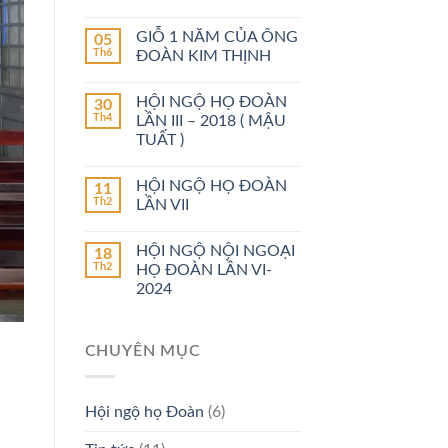
GIỖ 1 NĂM CỦA ÔNG
05
Th6
ĐOÀN KIM THỊNH
HỘI NGỘ HỌ ĐOÀN
30
Th4
LẦN III – 2018 ( MẬU
TUẤT )
HỘI NGỘ HỌ ĐOÀN
11
Th2
LẦN VII
HỘI NGỘ NỘI NGOẠI
18
Th2
HỌ ĐOÀN LẦN VI-
2024
CHUYÊN MỤC
Hội ngộ họ Đoàn
(6)