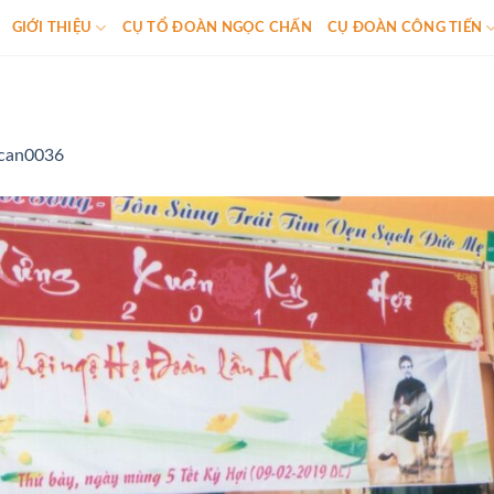
GIỚI THIỆU
CỤ TỔ ĐOÀN NGỌC CHẤN
CỤ ĐOÀN CÔNG TIẾN
can0036