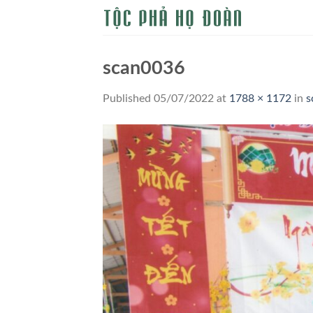
Skip
to
content
scan0036
Published
05/07/2022
at
1788 × 1172
in
s