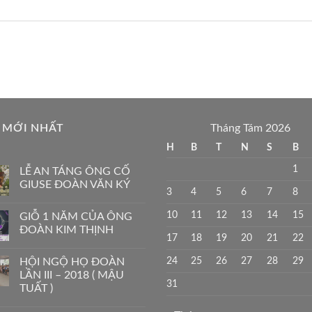
 MỚI NHẤT
Tháng Tám 2026
H
B
T
N
S
B
1
LỄ AN TÁNG ÔNG CỐ
GIUSE ĐOÀN VĂN KÝ
3
4
5
6
7
8
10
11
12
13
14
15
GIỖ 1 NĂM CỦA ÔNG
ĐOÀN KIM THỊNH
17
18
19
20
21
22
24
25
26
27
28
29
HỘI NGỘ HỌ ĐOÀN
LẦN III – 2018 ( MẬU
31
TUẤT )