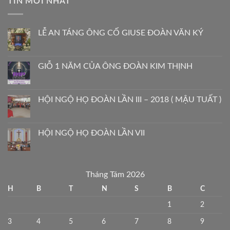
TIN MỚI NHẤT
LỄ AN TÁNG ÔNG CỐ GIUSE ĐOÀN VĂN KÝ
GIỖ 1 NĂM CỦA ÔNG ĐOÀN KIM THỊNH
HỘI NGỘ HỌ ĐOÀN LẦN III – 2018 ( MẬU TUẤT )
HỘI NGỘ HỌ ĐOÀN LẦN VII
Tháng Tám 2026
H
B
T
N
S
B
C
1
2
3
4
5
6
7
8
9