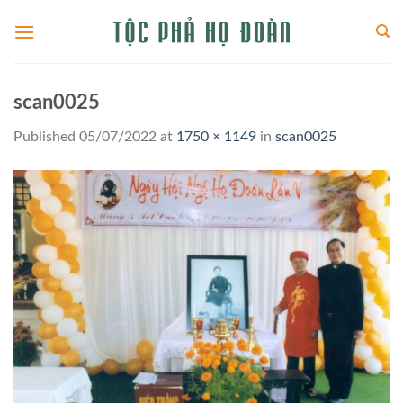
Skip
to
content
scan0025
Published
05/07/2022
at
1750 × 1149
in
scan0025