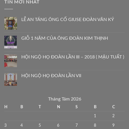
TIN MỚI NHẤT
LỄ AN TÁNG ÔNG CỐ GIUSE ĐOÀN VĂN KÝ
GIỖ 1 NĂM CỦA ÔNG ĐOÀN KIM THỊNH
HỘI NGỘ HỌ ĐOÀN LẦN III – 2018 ( MẬU TUẤT )
HỘI NGỘ HỌ ĐOÀN LẦN VII
Tháng Tám 2026
H
B
T
N
S
B
C
1
2
3
4
5
6
7
8
9