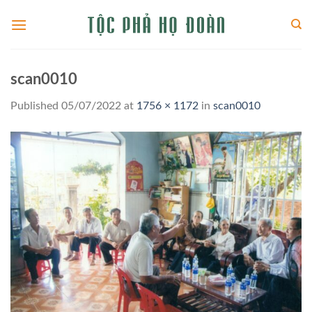
Skip
to
content
scan0010
Published
05/07/2022
at
1756 × 1172
in
scan0010