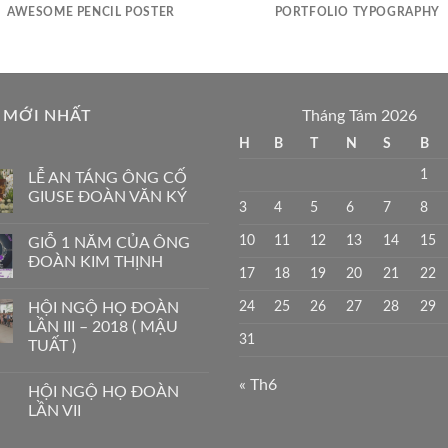
AWESOME PENCIL POSTER
PORTFOLIO TYPOGRAPHY
 MỚI NHẤT
Tháng Tám 2026
H
B
T
N
S
B
1
LỄ AN TÁNG ÔNG CỐ
GIUSE ĐOÀN VĂN KÝ
3
4
5
6
7
8
10
11
12
13
14
15
GIỖ 1 NĂM CỦA ÔNG
ĐOÀN KIM THỊNH
17
18
19
20
21
22
24
25
26
27
28
29
HỘI NGỘ HỌ ĐOÀN
LẦN III – 2018 ( MẬU
31
TUẤT )
« Th6
HỘI NGỘ HỌ ĐOÀN
LẦN VII