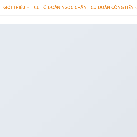
GIỚI THIỆU
CỤ TỔ ĐOÀN NGỌC CHẤN
CỤ ĐOÀN CÔNG TIẾN